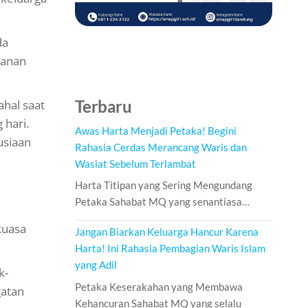
da
kanan
Terbaru
ahal saat
 hari.
Awas Harta Menjadi Petaka! Begini
usiaan
Rahasia Cerdas Merancang Waris dan
Wasiat Sebelum Terlambat
Harta Titipan yang Sering Mengundang
Petaka Sahabat MQ yang senantiasa…
kuasa
Jangan Biarkan Keluarga Hancur Karena
Harta! Ini Rahasia Pembagian Waris Islam
yang Adil
k-
Petaka Keserakahan yang Membawa
gatan
Kehancuran Sahabat MQ yang selalu