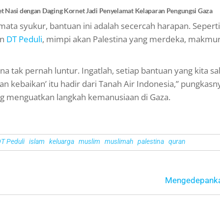
ket Nasi dengan Daging Kornet Jadi Penyelamat Kelaparan Pengungsi Gaza
 mata syukur, bantuan ini adalah secercah harapan. Seperti
an
DT Peduli
, mimpi akan Palestina yang merdeka, makmu
ina tak pernah luntur. Ingatlah, setiap bantuan yang kita s
n kebaikan’ itu hadir dari Tanah Air Indonesia,” pungkasn
ng menguatkan langkah kemanusiaan di Gaza.
T Peduli
islam
keluarga
muslim
muslimah
palestina
quran
Mengedepanka