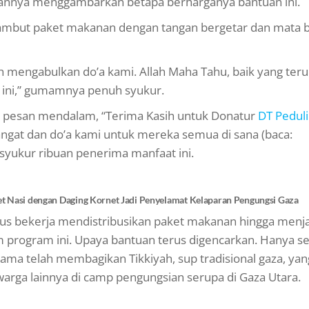
sannya menggambarkan betapa berharganya bantuan ini.
yambut paket makanan dengan tangan bergetar dan mata 
lah mengabulkan do’a kami. Allah Maha Tahu, baik yang ter
 ini,” gumamnya penuh syukur.
n pesan mendalam, “Terima Kasih untuk Donatur
DT Peduli
ngat dan do’a kami untuk mereka semua di sana (baca:
 syukur ribuan penerima manfaat ini.
ket Nasi dengan Daging Kornet Jadi Penyelamat Kelaparan Pengungsi Gaza
erus bekerja mendistribusikan paket makanan hingga men
 program ini. Upaya bantuan terus digencarkan. Hanya s
ama telah membagikan Tikkiyah, sup tradisional gaza, yan
rga lainnya di camp pengungsian serupa di Gaza Utara.