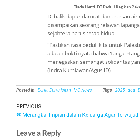
Tiada Henti, DT Peduli Bagikan Pa
Di balik dapur darurat dan tetesan air
disampaikan seorang relawan lapang
sejahtera harus tetap hidup.
“Pastikan rasa peduli kita untuk Palest
adalah bukti nyata bahwa ‘tangan-tanga
menegaskan semangat solidaritas ya
(Indra Kurniawan/Agus ID)
Posted in
Berita Dunia Islam
MQ News
Tags
2025
doa
D
PREVIOUS
Merangkai Impian dalam Keluarga Agar Terwujud
Leave a Reply