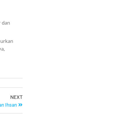
r dan
alurkan
ya,
NEXT
n Ihsan