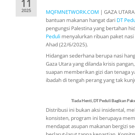
11
2025
MQFMNETWORK.COM
| GAZA UTARA —
bantuan makanan hangat dari
DT Pedu
pengungsi Palestina yang bertahan h
Peduli
menyalurkan ribuan paket nasi 
Ahad (22/6/2025).
Hidangan sederhana berupa nasi hangat
Gaza Utara yang dilanda krisis pangan,
suapan memberikan gizi dan tenaga y
ibadah di tengah perang yang tak kunj
Tiada Henti, DT Peduli Bagikan Pa
Distribusi ini bukan aksi insidental, 
konsisten, program ini berupaya mem
mendapat asupan makanan bergizi seca
berlarut-larut tanpa kepastian. Komi