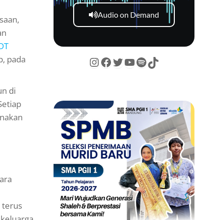
Audio on Demand
saan,
an
DT
p, pada
un di
Setiap
anakan
ara
 terus
 keluarga