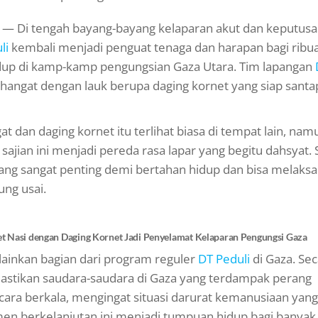
 Di tengah bayang-bayang kelaparan akut dan keputusa
li
kembali menjadi penguat tenaga dan harapan bagi ribu
idup di kamp-kamp pengungsian Gaza Utara. Tim lapangan
hangat dengan lauk berupa daging kornet yang siap santa
 dan daging kornet itu terlihat biasa di tempat lain, nam
 sajian ini menjadi pereda rasa lapar yang begitu dahsyat. 
ang sangat penting demi bertahan hidup dan bisa melaks
ung usai.
ket Nasi dengan Daging Kornet Jadi Penyelamat Kelaparan Pengungsi Gaza
melainkan bagian dari program reguler
DT Peduli
di Gaza. Sec
astikan saudara-saudara di Gaza yang terdampak perang
ra berkala, mengingat situasi darurat kemanusiaan yang
tmen berkelanjutan ini menjadi tumpuan hidup bagi banyak