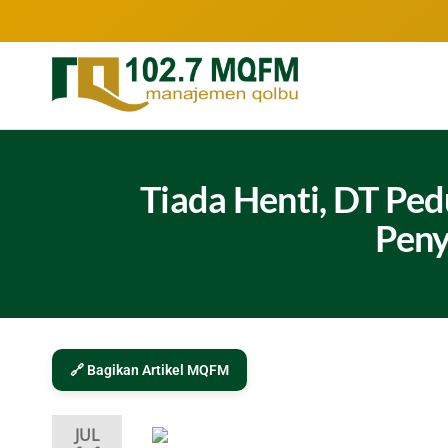
102.7
Inspirasi
Keluarga
MQFM
Indonesia
Bandung
–
Tiada Henti, DT Ped
Inspirasi
Peny
Keluarga
Indonesia
🔗 Bagikan Artikel MQFM
JUL