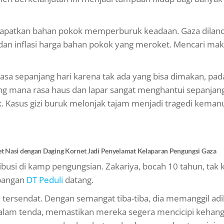
ndapatkan bahan pokok memperburuk keadaan. Gaza dilan
an inflasi harga bahan pokok yang meroket. Mencari ma
sa sepanjang hari karena tak ada yang bisa dimakan, pad
g mana rasa haus dan lapar sangat menghantui sepanjang
 Kasus gizi buruk melonjak tajam menjadi tragedi keman
ket Nasi dengan Daging Kornet Jadi Penyelamat Kelaparan Pengungsi Gaza
ibusi di kamp pengungsian. Zakariya, bocah 10 tahun, tak 
apangan
DT Peduli
datang.
ya tersendat. Dengan semangat tiba-tiba, dia memanggil adi
dalam tenda, memastikan mereka segera mencicipi kehan