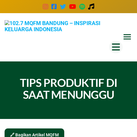
102
Inspira
Keluar
MQ
Indones
Ban
–
Insp
Kel
TIPS PRODUKTIF DI
Ind
SAAT MENUNGGU
🔗 Bagikan Artikel MQFM