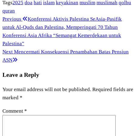
Tags
2025
doa
hati
islam
keyakinan
muslim
muslimah
qolbu
quran
Previous
Post
Previous
Konferensi Aktivis Palestina SeAsia-Pasifik
Post
untuk Al-Quds dan Palestina, Memperingati 70 Tahun
navigation
Konferensi Asia Afrika “Semangat Kemerdekaan untuk
Palestina”
Next
Next
Mencermati Konsekuensi Penambahan Batas Pensiun
Post
ASN
Leave a Reply
Your email address will not be published.
Required fields are
marked
*
Comment
*