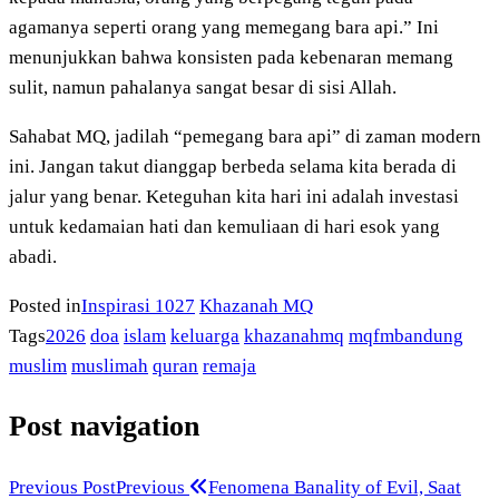
agamanya seperti orang yang memegang bara api.” Ini
menunjukkan bahwa konsisten pada kebenaran memang
sulit, namun pahalanya sangat besar di sisi Allah.
Sahabat MQ, jadilah “pemegang bara api” di zaman modern
ini. Jangan takut dianggap berbeda selama kita berada di
jalur yang benar. Keteguhan kita hari ini adalah investasi
untuk kedamaian hati dan kemuliaan di hari esok yang
abadi.
Posted in
Inspirasi 1027
Khazanah MQ
Tags
2026
doa
islam
keluarga
khazanahmq
mqfmbandung
muslim
muslimah
quran
remaja
Post navigation
Previous Post
Previous
Fenomena Banality of Evil, Saat