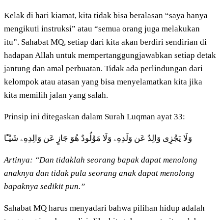
Kelak di hari kiamat, kita tidak bisa beralasan “saya hanya
mengikuti instruksi” atau “semua orang juga melakukan
itu”. Sahabat MQ, setiap dari kita akan berdiri sendirian di
hadapan Allah untuk mempertanggungjawabkan setiap detak
jantung dan amal perbuatan. Tidak ada perlindungan dari
kelompok atau atasan yang bisa menyelamatkan kita jika
kita memilih jalan yang salah.
Prinsip ini ditegaskan dalam Surah Luqman ayat 33:
وَلَا يَجْزِى وَالِدٌ عَن وَلَدِهِۦ وَلَا مَوْلُودٌ هُوَ جَازٍ عَن وَالِدِهِۦ شَيْـًٔا
Artinya: “Dan tidaklah seorang bapak dapat menolong
anaknya dan tidak pula seorang anak dapat menolong
bapaknya sedikit pun.”
Sahabat MQ harus menyadari bahwa pilihan hidup adalah