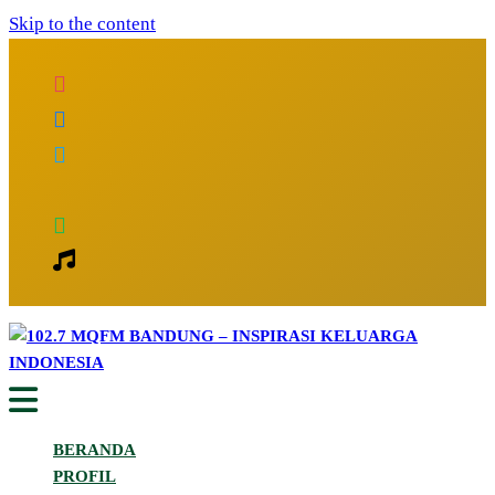
Skip to the content
Inspirasi Keluarga Indonesia
102.7 MQFM Bandung – Inspirasi
BERANDA
Keluarga Indonesia
PROFIL