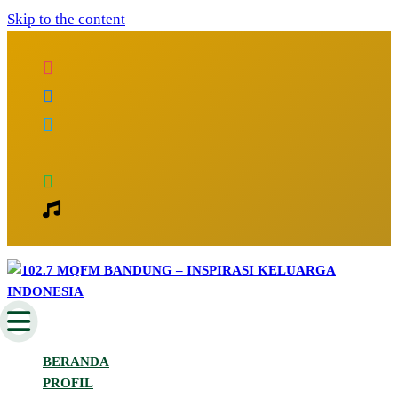
Skip to the content
Inspirasi Keluarga Indonesia
102.7 MQFM Bandung – Inspirasi
BERANDA
Keluarga Indonesia
PROFIL