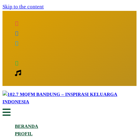
Skip to the content
Inspirasi Keluarga Indonesia
102.7 MQFM Bandung – Inspirasi
BERANDA
Keluarga Indonesia
PROFIL