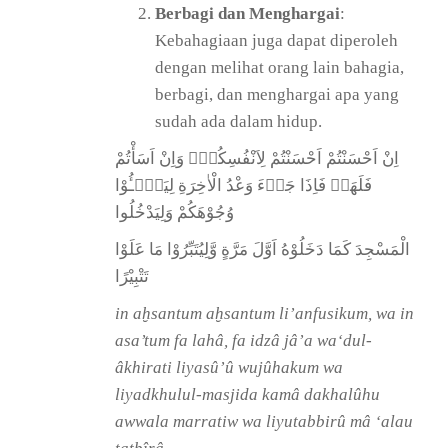
Berbagi dan Menghargai
:
Kebahagiaan juga dapat diperoleh
dengan melihat orang lain bahagia,
berbagi, dan menghargai apa yang
sudah ada dalam hidup.
اِنْ اَحْسَنْتُمْ اَحْسَنْتُمْ لِاَنْفُسِكُمْۗ وَاِنْ اَسَأْتُمْ
فَلَهَاۗ فَاِذَا جَاۤءَ وَعْدُ الْاٰخِرَةِ لِيَسٗۤـُٔوْا
وُجُوْهَكُمْ وَلِيَدْخُلُوا
الْمَسْجِدَ كَمَا دَخَلُوْهُ اَوَّلَ مَرَّةٍ وَّلِيُتَبِّرُوْا مَا عَلَوْا
تَتْبِيْرًا
in aḫsantum aḫsantum li’anfusikum, wa in
asa’tum fa lahâ, fa idzâ jâ’a wa‘dul-
âkhirati liyasû’û wujûhakum wa
liyadkhulul-masjida kamâ dakhalûhu
awwala marratiw wa liyutabbirû mâ ‘alau