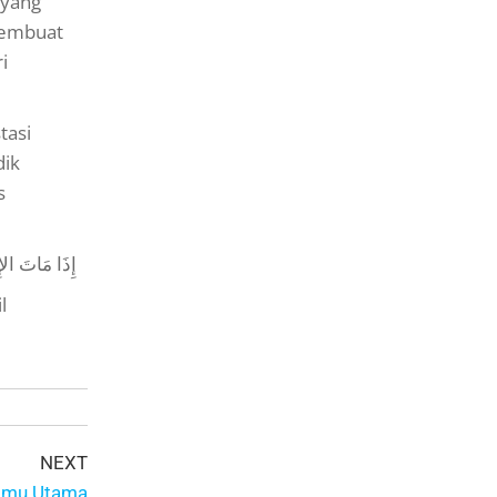
 yang
 membuat
i
tasi
dik
s
لِحٍ يَدْعُو لَهُ
l
NEXT
 Ilmu Utama