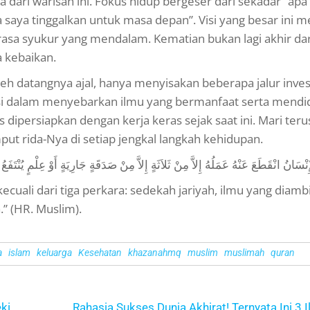
 dari warisan ini. Fokus hidup bergeser dari sekadar “apa
sa saya tinggalkan untuk masa depan”. Visi yang besar ini
rasa syukur yang mendalam. Kematian bukan lagi akhir dar
 kebaikan.
oleh datangnya ajal, hanya menyisakan beberapa jalur inves
asi dalam menyebarkan ilmu yang bermanfaat serta mendi
 dipersiapkan dengan kerja keras sejak saat ini. Mari teru
put rida-Nya di setiap jengkal langkah kehidupan.
ْهُ عَمَلُهُ إِلاَّ مِنْ ثَلاَثَةٍ إِلاَّ مِنْ صَدَقَةٍ جَارِيَةٍ أَوْ عِلْمٍ يُنْتَفَعُ بِهِ أَوْ وَلَدٍ صَا
cuali dari tiga perkara: sedekah jariyah, ilmu yang diambi
” (HR. Muslim).
a
islam
keluarga
Kesehatan
khazanahmq
muslim
muslimah
quran
ki
Rahasia Sukses Dunia Akhirat! Ternyata Ini 3