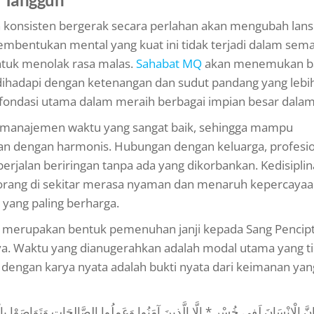
n konsisten bergerak secara perlahan akan mengubah lan
mbentukan mental yang kuat ini tidak terjadi dalam sem
ntuk menolak rasa malas.
Sahabat MQ
akan menemukan b
t dihadapi dengan ketenangan dan sudut pandang yang lebi
 fondasi utama dalam meraih berbagai impian besar dalam
n manajemen waktu yang sangat baik, sehingga mampu
n dengan harmonis. Hubungan dengan keluarga, profesi
 berjalan beriringan tanpa ada yang dikorbankan. Kedisiplin
orang di sekitar merasa nyaman dan menaruh kepercayaa
a yang paling berharga.
ini merupakan bentuk pemenuhan janji kepada Sang Pencip
a. Waktu yang dianugerahkan adalah modal utama yang t
a dengan karya nyata adalah bukti nyata dari keimanan yan
نَ لَفِي خُسْرٍ * إِلَّا الَّذِينَ آمَنُوا وَعَمِلُوا الصَّالِحَاتِ وَتَوَاصَوْا بِالْحَقِّ وَتَوَاص