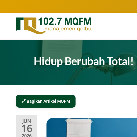
102.7
Inspirasi
Keluarga
MQFM
Indonesia
Bandung
–
Hidup Berubah Total! 
Inspirasi
Keluarga
Indonesia
🔗 Bagikan Artikel MQFM
JUN
16
2026