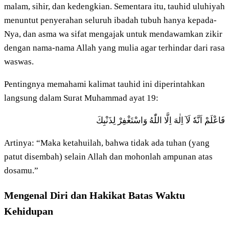
malam, sihir, dan kedengkian. Sementara itu, tauhid uluhiyah
menuntut penyerahan seluruh ibadah tubuh hanya kepada-
Nya, dan asma wa sifat mengajak untuk mendawamkan zikir
dengan nama-nama Allah yang mulia agar terhindar dari rasa
waswas.
Pentingnya memahami kalimat tauhid ini diperintahkan
langsung dalam Surat Muhammad ayat 19:
فَاعْلَمْ اَنَّهٗ لَآ اِلٰهَ اِلَّا اللّٰهُ وَاسْتَغْفِرْ لِذَنْبِكَ
Artinya: “Maka ketahuilah, bahwa tidak ada tuhan (yang
patut disembah) selain Allah dan mohonlah ampunan atas
dosamu.”
Mengenal Diri dan Hakikat Batas Waktu
Kehidupan