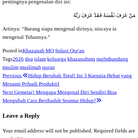
pentingnya pengenalan diri ini:
مَنْ عَرَفَ نَفْسَهُ فَقَدْ عَرَفَ رَبَّهُ
Artinya: “Barang siapa mengenal dirinya, niscaya ia
mengenal Tuhannya.”
Posted in
Khazanah MQ
Solusi Qur'an
Tags
2026
doa
islam
keluarga
khazanahmq
mqfmbandung
muslim
muslimah
quran
Previous
Post
Previous
Hidup Berubah Total! Ini 3 Karunia Hebat yang
Post
Menanti Pribadi Produktif
navigation
Next
Next
Gemetar! Mengapa Mengenal Diri Sendiri Bisa
Post
Mengubah Cara Beribadah Seumur Hidup?
Leave a Reply
Your email address will not be published.
Required fields are