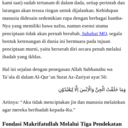
kami taat) sudah tertanam di dalam dada, setiap perintah dan
larangan akan terasa ringan untuk dijalankan. Kehidupan
manusia didesain sedemikian rupa dengan berbagai hamba-
Nya yang memiliki hawa nafsu, namun esensi utama
penciptaan tidak akan pernah berubah.
Sahabat MQ
, segala
bentuk ketenangan di dunia ini bermuara pada tujuan
penciptaan murni, yaitu berserah diri secara penuh melalui
ibadah yang ikhlas.
Hal ini sejalan dengan penegasan Allah Subhanahu wa
Ta’ala di dalam Al-Qur’an Surat Az-Zariyat ayat 56:
وَمَا خَلَقْتُ الْجِنَّ وَالْاِنْسَ اِلَّا لِيَعْبُدُوْنِ
Artinya: “Aku tidak menciptakan jin dan manusia melainkan
agar mereka beribadah kepada-Ku.”
Fondasi Makrifatullah Melalui Tiga Pendekatan