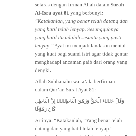
selaras dengan firman Allah dalam
Surah
Al-Isra ayat 81
yang berbunyi:
“Katakanlah, yang benar telah datang dan
yang batil telah lenyap. Sesungguhnya
yang batil itu adalah sesuatu yang pasti
lenyap.”
Ayat ini menjadi landasan mental
yang kuat bagi suami istri agar tidak gentar
menghadapi ancaman gaib dari orang yang
dengki.
Allah Subhanahu wa ta’ala berfirman
dalam Qur’an Surat Ayat 81:
وَقُلْ جَاۤءَ الْحَقُّ وَزَهَقَ الْبَاطِلُۖ اِنَّ الْبَاطِلَ
كَانَ زَهُوْقًا
Artinya: “Katakanlah, “Yang benar telah
datang dan yang batil telah lenyap.”