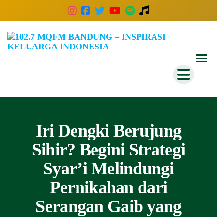
102
Inspira
Keluar
MQ
Indones
Ban
–
Insp
Kelu
Iri Dengki Berujung
Indo
Sihir? Begini Strategi
Syar’i Melindungi
Pernikahan dari
Serangan Gaib yang