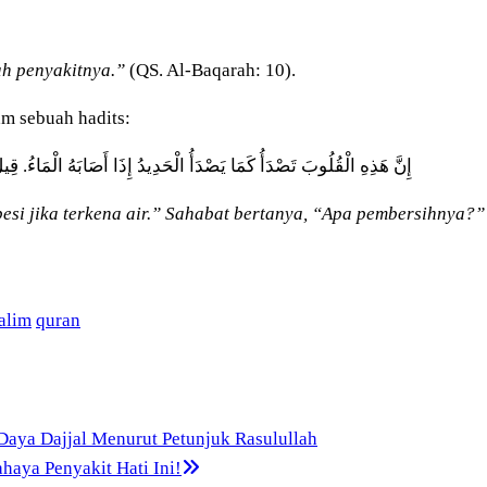
ah penyakitnya.”
(QS. Al-Baqarah: 10).
m sebuah hadits:
إِنَّ هَذِهِ الْقُلُوبَ تَصْدَأُ كَمَا يَصْدَأُ الْحَدِيدُ إِذَا أَصَابَهُ الْمَاءُ. قِ
besi jika terkena air.” Sahabat bertanya, “Apa pembersihnya
alim
quran
 Daya Dajjal Menurut Petunjuk Rasulullah
haya Penyakit Hati Ini!