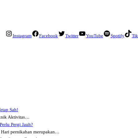
Instagram
Facebook
Twitter
YouTube
Spotify
Ti
Tetap Sah!
knik Aktivitas…
erlu Pergi Jauh?
h Hari pernikahan merupakan…