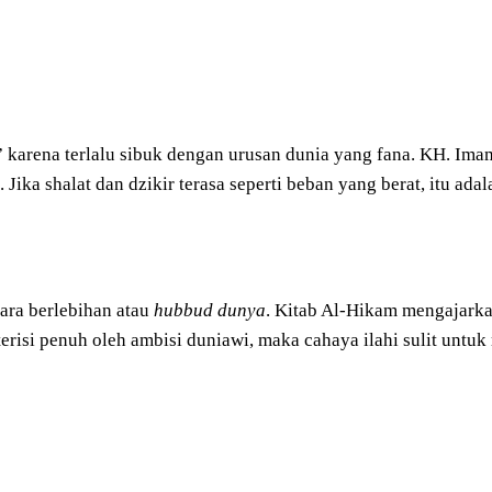
t” karena terlalu sibuk dengan urusan dunia yang fana. KH. Im
ika shalat dan dzikir terasa seperti beban yang berat, itu ada
cara berlebihan atau
hubbud dunya
. Kitab Al-Hikam mengajarka
h terisi penuh oleh ambisi duniawi, maka cahaya ilahi sulit u