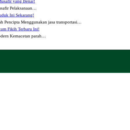
Musafir yang Benar!
usafir Pelaksanaan…
uduk Ini Sekarang!
h Pencipta Menggunakan jasa transportasi…
um Fikih Terbaru Ini!
odern Kemacetan parah…