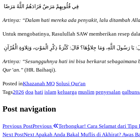
فِي قُلُوبِهِمْ مَرَضٌ فَزَادَهُمُ اللَّهُ مَرَضًا
Artinya: “Dalam hati mereka ada penyakit, lalu ditambah All
Untuk mengobatinya, Rasulullah SAW memberikan resep dala
يلَ: يَا رَسُولَ اللَّهِ، وَمَا جِلاؤُهَا؟ قَالَ: كَثْرَةُ ذِكْرِ الْمَوْتِ، وَتِلاوَةِ الْقُرْآنِ
Artinya: “Sesungguhnya hati ini bisa berkarat sebagaimana 
Qur’an.”
(HR. Baihaqi).
Posted in
Khazanah MQ
Solusi Qur'an
Tags
2026
doa
hati
islam
keluarga
muslim
penyesalan
qalbuns
Post navigation
Previous Post
Previous
Terbongkar! Cara Selamat dari Tipu
Next Post
Next
Apakah Anda Bakal Muflis di Akhirat? Awas Ba