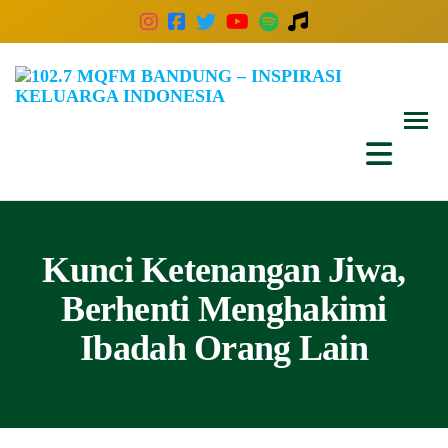
102
Inspira
Keluar
MQ
Indones
Ban
–
Insp
Kelu
Kunci Ketenangan Jiwa,
Indo
Berhenti Menghakimi
Ibadah Orang Lain