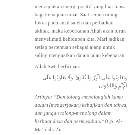
menciptakan energi positif yang luar biasa
bagi kemajuan umat. Saat semua orang
fokus pada amal saleh dan perbaikan
akhlak, maka keberkahan Allah akan turun
menyelimuti kehidupan kita. Mari jadikan
setiap pertemuan sebagai ajang untuk
saling menguatkan dalam jalan kebenaran.
Allah Swt. berfirman:
وَتَعَاوَنُوا عَلَى الْبِرِّ وَالتَّقْوَىٰ ۖ وَلَا تَعَاوَنُوا عَلَى
الْإِثْمِ وَالْعُدْوَانِ
Artinya: “Dan tolong-menolonglah kamu
dalam (mengerjakan) kebajikan dan takwa,
dan jangan tolong-menolong dalam
berbuat dosa dan permusuhan.”
(QS. Al-
Ma’idah: 2).