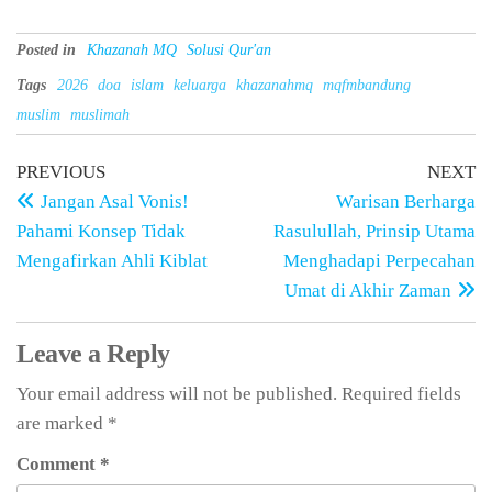
Posted in
Khazanah MQ
Solusi Qur'an
Tags
2026
doa
islam
keluarga
khazanahmq
mqfmbandung
muslim
muslimah
PREVIOUS
NEXT
Jangan Asal Vonis!
Warisan Berharga
Pahami Konsep Tidak
Rasulullah, Prinsip Utama
Mengafirkan Ahli Kiblat
Menghadapi Perpecahan
Umat di Akhir Zaman
Leave a Reply
Your email address will not be published.
Required fields
are marked
*
Comment
*