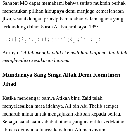
Sahabat MQ dapat memahami bahwa setiap mukmin berhak
menentukan pilihan hidupnya demi menjaga kemaslahatan
jiwa, sesuai dengan prinsip kemudahan dalam agama yang
terkandung dalam Surah Al-Baqarah ayat 185:
يُرِيدُ ٱللَّهُ بِكُمُ ٱلْيُسْرَ وَلَا يُرِيدُ بِكُمُ ٱلْعُسْرَ
Artinya:
“Allah menghendaki kemudahan bagimu, dan tidak
menghendaki kesukaran bagimu.”
Mundurnya Sang Singa Allah Demi Komitmen
Jihad
Ketika mendengar bahwa Atikah binti Zaid telah
menyelesaikan masa idahnya, Ali bin Abi Thalib sempat
menaruh minat untuk mengajukan khitbah kepada beliau.
Sebagai salah satu sahabat utama yang memiliki kedekatan
khusus dengan keluarga kenabian, Ali mengagumi