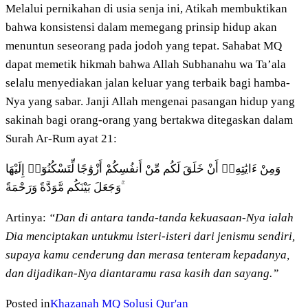
Melalui pernikahan di usia senja ini, Atikah membuktikan
bahwa konsistensi dalam memegang prinsip hidup akan
menuntun seseorang pada jodoh yang tepat. Sahabat MQ
dapat memetik hikmah bahwa Allah Subhanahu wa Ta’ala
selalu menyediakan jalan keluar yang terbaik bagi hamba-
Nya yang sabar. Janji Allah mengenai pasangan hidup yang
sakinah bagi orang-orang yang bertakwa ditegaskan dalam
Surah Ar-Rum ayat 21:
وَمِنْ ءَايَٰتِهِۦٓ أَنْ خَلَقَ لَكُم مِّنْ أَنفُسِكُمْ أَزْوَٰجًا لِّتَسْكُنُوٓا۟ إِلَيْهَا
وَجَعَلَ بَيْنَكُم مَّوَدَّةً وَرَحْمَةً ۚ
Artinya:
“Dan di antara tanda-tanda kekuasaan-Nya ialah
Dia menciptakan untukmu isteri-isteri dari jenismu sendiri,
supaya kamu cenderung dan merasa tenteram kepadanya,
dan dijadikan-Nya diantaramu rasa kasih dan sayang.”
Posted in
Khazanah MQ
Solusi Qur'an