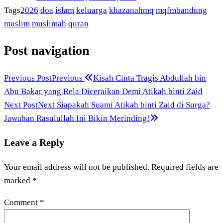
Tags
2026
doa
islam
keluarga
khazanahmq
mqfmbandung
muslim
muslimah
quran
Post navigation
Previous Post
Previous
Kisah Cinta Tragis Abdullah bin
Abu Bakar yang Rela Diceraikan Demi Atikah binti Zaid
Next Post
Next
Siapakah Suami Atikah binti Zaid di Surga?
Jawaban Rasulullah Ini Bikin Merinding!
Leave a Reply
Your email address will not be published.
Required fields are
marked
*
Comment
*