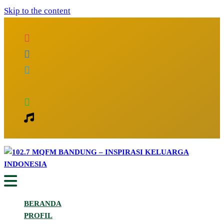
Skip to the content
Inspirasi Keluarga Indonesia
102.7 MQFM Bandung – Inspirasi
BERANDA
Keluarga Indonesia
PROFIL