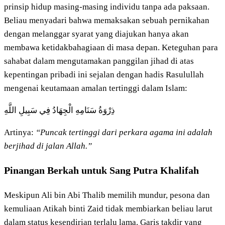
prinsip hidup masing-masing individu tanpa ada paksaan.
Beliau menyadari bahwa memaksakan sebuah pernikahan
dengan melanggar syarat yang diajukan hanya akan
membawa ketidakbahagiaan di masa depan. Keteguhan para
sahabat dalam mengutamakan panggilan jihad di atas
kepentingan pribadi ini sejalan dengan hadis Rasulullah
mengenai keutamaan amalan tertinggi dalam Islam:
ذِرْوَةُ سَنَامِهِ الْجِهَادُ فِي سَبِيلِ اللَّهِ
Artinya:
“Puncak tertinggi dari perkara agama ini adalah
berjihad di jalan Allah.”
Pinangan Berkah untuk Sang Putra Khalifah
Meskipun Ali bin Abi Thalib memilih mundur, pesona dan
kemuliaan Atikah binti Zaid tidak membiarkan beliau larut
dalam status kesendirian terlalu lama. Garis takdir yang