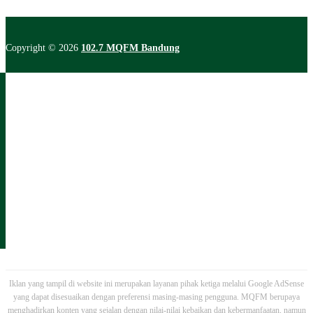
Copyright © 2026
102.7 MQFM Bandung
Iklan yang tampil di website ini merupakan layanan pihak ketiga melalui Google AdSense
yang dapat disesuaikan dengan preferensi masing-masing pengguna. MQFM berupaya
menghadirkan konten yang sejalan dengan nilai-nilai kebaikan dan kebermanfaatan, namun