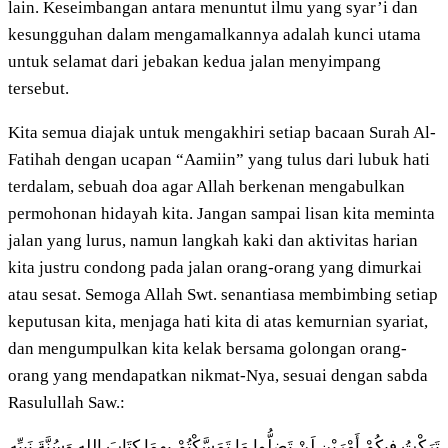
lain. Keseimbangan antara menuntut ilmu yang syar’i dan
kesungguhan dalam mengamalkannya adalah kunci utama
untuk selamat dari jebakan kedua jalan menyimpang
tersebut.
Kita semua diajak untuk mengakhiri setiap bacaan Surah Al-
Fatihah dengan ucapan “Aamiin” yang tulus dari lubuk hati
terdalam, sebuah doa agar Allah berkenan mengabulkan
permohonan hidayah kita. Jangan sampai lisan kita meminta
jalan yang lurus, namun langkah kaki dan aktivitas harian
kita justru condong pada jalan orang-orang yang dimurkai
atau sesat. Semoga Allah Swt. senantiasa membimbing setiap
keputusan kita, menjaga hati kita di atas kemurnian syariat,
dan mengumpulkan kita kelak bersama golongan orang-
orang yang mendapatkan nikmat-Nya, sesuai dengan sabda
Rasulullah Saw.:
تَرَكْتُ فِيكُمْ أَمْرَيْنِ لَنْ تَضِلُّوا مَا تَمَسَّكْتُمْ بِهِمَا كِتَابَ اللهِ وَسُنَّةَ نَبِيِّهِ