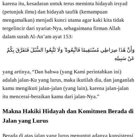
karena itu, kesadaran untuk terus meminta hidayah irsyad
(petunjuk ilmu) dan hidayah taufik (kemampuan
mengamalkan) menjadi kunci utama agar kaki kita tidak
tergelincir dari syariat-Nya, sebagaimana firman Allah
dalam surah Al-An’am ayat 153:
وَأَنَّ هَٰذَا صِرَاطِي مُسْتَقِيمًا فَاتَّبِعُوهُ ۖ وَلَا تَتَّبِعُوا السُّبُلَ فَتَفَرَّقَ بِكُمْ
عَنْ سَبِيلِهِ
yang artinya, “Dan bahwa (yang Kami perintahkan ini)
adalah jalan-Ku yang lurus, maka ikutilah dia, dan janganlah
kamu mengikuti jalan-jalan (yang lain), karena jalan-jalan
itu mencerai-beraikan kamu dari jalan-Nya.”
Makna Hakiki Hidayah dan Komitmen Berada di
Jalan yang Lurus
Berada di atas jalan yang lurus menuntut adanya konsistensi