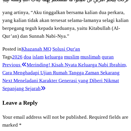
yang artinya, “Aku tinggalkan bersama kalian dua perkara,
yang kalian tidak akan tersesat selama-lamanya selagi kalian
berpegang teguh kepada keduanya, yaitu Kitabullah (Al-
Qur’an) dan Sunnah Nabi-Nya.”
Posted in
Khazanah MQ
Solusi Qur'an
Tags
2026
doa
islam
keluarga
muslim
muslimah
quran
Previous
Post
Previous
Merinding! Kisah Nyata Keluarga Nabi Ibrahim,
Post
Cara Menghadapi Ujian Rumah Tangga Zaman Sekarang
navigation
Next
Next
Meneladani Karakter Generasi yang Diberi Nikmat
Post
Sepanjang Sejarah
Leave a Reply
Your email address will not be published.
Required fields are
marked
*