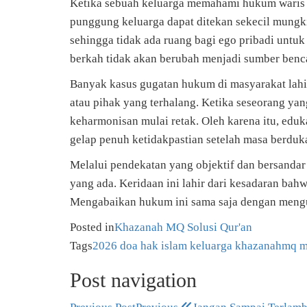
Ketika sebuah keluarga memahami hukum waris d
punggung keluarga dapat ditekan sekecil mungki
sehingga tidak ada ruang bagi ego pribadi untu
berkah tidak akan berubah menjadi sumber benc
Banyak kasus gugatan hukum di masyarakat lahir
atau pihak yang terhalang. Ketika seseorang ya
keharmonisan mulai retak. Oleh karena itu, eduk
gelap penuh ketidakpastian setelah masa berduka
Melalui pendekatan yang objektif dan bersandar 
yang ada. Keridaan ini lahir dari kesadaran bah
Mengabaikan hukum ini sama saja dengan mengun
Posted in
Khazanah MQ
Solusi Qur'an
Tags
2026
doa
hak
islam
keluarga
khazanahmq
m
Post navigation