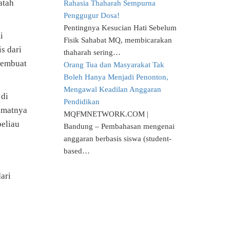
atah
Rahasia Thaharah Sempurna
Penggugur Dosa!
Pentingnya Kesucian Hati Sebelum
i
Fisik Sahabat MQ, membicarakan
s dari
thaharah sering…
 membuat
Orang Tua dan Masyarakat Tak
Boleh Hanya Menjadi Penonton,
Mengawal Keadilan Anggaran
 di
Pendidikan
 umatnya
MQFMNETWORK.COM |
beliau
Bandung – Pembahasan mengenai
anggaran berbasis siswa (student-
based…
ari