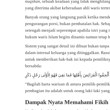
nuqshan
, sebuah keadaan yang tidak menghilang
yang diterima akibat keberadaan ahli waris terte
Banyak orang yang langsung panik ketika mende
pengurangan porsi, bukan pembatalan hak. Sebag
setengah menjadi seperempat apabila istri yang
hukum waris Islam begitu dinamis namun tetap be
Sistem yang sangat detail ini dibuat bukan tanpa 
dalam internal keluarga yang ditinggalkan. Ras
untuk memberikan hak-hak ini kepada pemilikny
bersabda:
أَلْحِقُوا الْفَرَائِضَ بِأَهْلِهَا فَمَا بَقِيَ فَهُوَ لِأَوْلَى رَجُلٍ ذَكَرٍ
“Bagilah harta warisan di antara pemilik-pemili
pembagian itu adalah untuk orang laki-laki yang
Dampak Nyata Memahami Fikih 