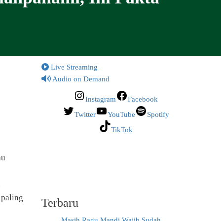
Live Streaming
Audio on Demand
Instagram
Facebook
Twitter
YouTube
Spotify
TikTok
au
.
 paling
Terbaru
Masih Ragu Mandi Wajib Sudah