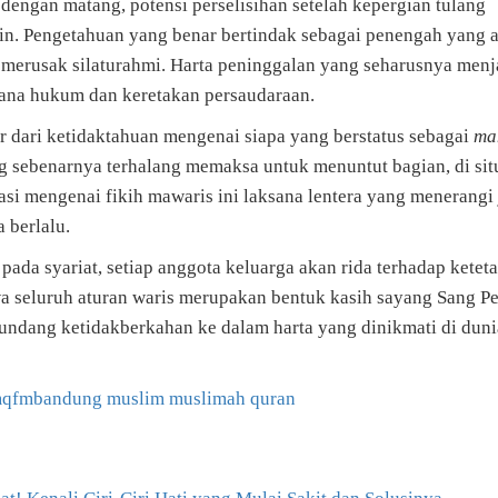
engan matang, potensi perselisihan setelah kepergian tulang
n. Pengetahuan yang benar bertindak sebagai penengah yang a
k merusak silaturahmi. Harta peninggalan yang seharusnya menj
ana hukum dan keretakan persaudaraan.
 dari ketidaktahuan mengenai siapa yang berstatus sebagai
ma
ng sebenarnya terhalang memaksa untuk menuntut bagian, di sit
asi mengenai fikih mawaris ini laksana lentera yang menerangi 
 berlalu.
pada syariat, setiap anggota keluarga akan rida terhadap ketet
wa seluruh aturan waris merupakan bentuk kasih sayang Sang Pe
dang ketidakberkahan ke dalam harta yang dinikmati di duni
qfmbandung
muslim
muslimah
quran