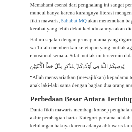
Memahami esensi dari penghalang ini sangat penti
muncul hanya karena kurangnya literasi mengenai
fikih mawaris,
Sahabat MQ
akan menemukan bagai
kerabat yang lebih dekat kedudukannya akan did
Hal ini sejalan dengan prinsip utama yang diga
wa Ta’ala memberikan ketetapan yang mutlak ag
emosional semata. Sifat mutlak ini tercermin da
يُوصِيكُمُ اللَّهُ فِي أَوْلَادِكُمْ ۖ لِلذَّكَرِ مِثْلُ حَظِّ الْأُنْثَيَيْنِ
“Allah mensyariatkan (mewajibkan) kepadamu te
anak laki-laki sama dengan bagian dua orang an
Perbedaan Besar Antara Tertutu
Dunia fikih mawaris membagi konsep penghalang
akhir pembagian harta. Kategori pertama adalah
kehilangan haknya karena adanya ahli waris lain