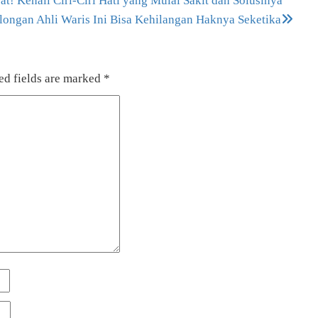
t! Kenali Ciri-Ciri Hati yang Mulai Sakit dan Solusinya
longan Ahli Waris Ini Bisa Kehilangan Haknya Seketika
ed fields are marked
*