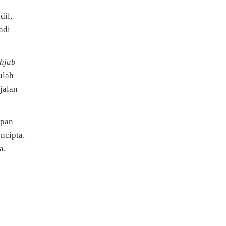
dil,
adi
hjub
ulah
jalan
apan
ncipta.
a.