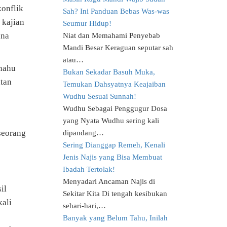
konflik
Sah? Ini Panduan Bebas Was-was
 kajian
Seumur Hidup!
ana
Niat dan Memahami Penyebab
Mandi Besar Keraguan seputar sah
atau…
anahu
Bukan Sekadar Basuh Muka,
atan
Temukan Dahsyatnya Keajaiban
Wudhu Sesuai Sunnah!
Wudhu Sebagai Penggugur Dosa
yang Nyata Wudhu sering kali
seorang
dipandang…
Sering Dianggap Remeh, Kenali
Jenis Najis yang Bisa Membuat
Ibadah Tertolak!
Menyadari Ancaman Najis di
il
Sekitar Kita Di tengah kesibukan
kali
sehari-hari,…
Banyak yang Belum Tahu, Inilah