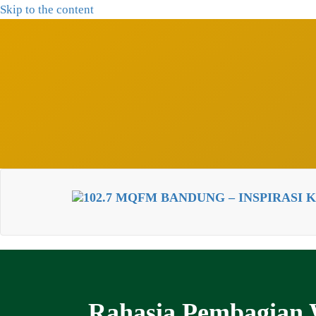
Skip to the content
102.7 MQFM Bandung – Inspir
Inspirasi Keluarga Indonesia
Rahasia Pembagian W