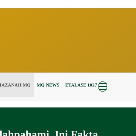
HAZANAH MQ
MQ NEWS
ETALASE 1027
lahpahami, Ini Fakta