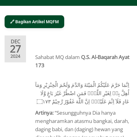
🔗 Bagikan Artikel MQFM
DEC
27
2024
Sahabat MQ dalam
Q.S. Al-Baqarah Ayat
173
اِنَّمَا حَرَّمَ عَلَيْكُمُ الْمَيْتَةَ وَالدَّمَ وَلَحْمَ الْخِنْزِيْرِ وَمَآ
اُهِلَّ بِهٖ لِغَيْرِ اللّٰهِۚ فَمَنِ اضْطُرَّ غَيْرَ بَاغٍ وَّلَا
عَادٍ فَلَآ اِثْمَ عَلَيْهِۗ اِنَّ اللّٰهَ غَفُوْرٌ رَّحِيْمٌ ۝١٧٣
Artinya:
“Sesungguhnya Dia hanya
mengharamkan atasmu bangkai, darah,
daging babi, dan (daging) hewan yang