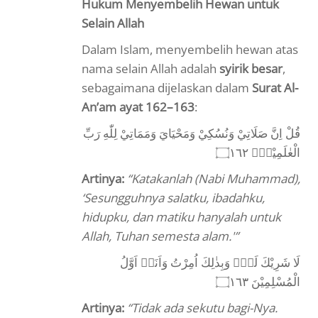
Hukum Menyembelih Hewan untuk
Selain Allah
Dalam Islam, menyembelih hewan atas
nama selain Allah adalah
syirik besar
,
sebagaimana dijelaskan dalam
Surat Al-
An’am ayat 162–163
:
قُلْ اِنَّ صَلَاتِيْ وَنُسُكِيْ وَمَحْيَايَ وَمَمَاتِيْ لِلّٰهِ رَبِّ
الْعٰلَمِيْنَۙ ۝١٦٢
Artinya:
“Katakanlah (Nabi Muhammad),
‘Sesungguhnya salatku, ibadahku,
hidupku, dan matiku hanyalah untuk
Allah, Tuhan semesta alam.'”
لَا شَرِيْكَ لَهٗۚ وَبِذٰلِكَ اُمِرْتُ وَاَنَا۠ اَوَّلُ
الْمُسْلِمِيْنَ ۝١٦٣
Artinya:
“Tidak ada sekutu bagi-Nya.