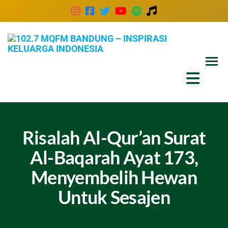
102
Inspira
Keluar
MQ
Indones
Ban
–
Insp
Kel
Risalah Al-Qur’an Surat
Ind
Al-Baqarah Ayat 173,
Menyembelih Hewan
Untuk Sesajen