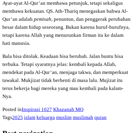
Ayat-ayat Al-Qur’an membawa petunjuk, tetapi sekaligus
membawa kekuatan. QS. Ath-Thariq menegaskan bahwa Al-
Qur’an adalah
pemisah
, penuntun, dan penggerak perubahan
besar dalam hidup seseorang. Bukan karena huruf-hurufnya,
tetapi karena Allah yang menurunkan firman itu ke dalam
hati manusia.
Bala bisa ditolak. Keadaan bisa berubah. Jalan buntu bisa
terbuka. Tetapi syaratnya jelas: kembali kepada Allah,
mendekat pada Al-Qur’an, menjaga takwa, dan memperkuat
tawakal. Mukjizat tidak berhenti di masa lalu. Mujizat itu
terus bekerja bagi mereka yang mau kembali pada kalam-
Nya.
Posted in
Inspirasi 1027
Khazanah MQ
Tags
2025
islam
keluarga
muslim
muslimah
quran