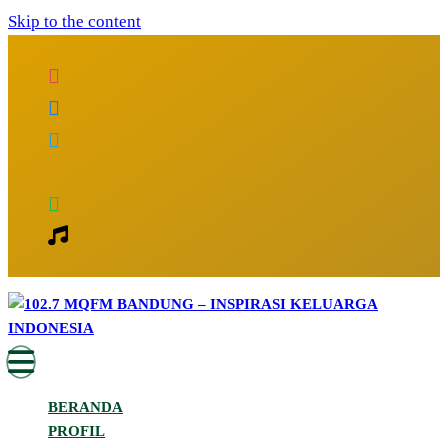
Skip to the content
Inspirasi Keluarga Indonesia
102.7 MQFM Bandung – Inspirasi
BERANDA
Keluarga Indonesia
PROFIL