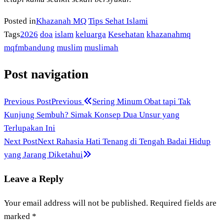
Posted in
Khazanah MQ
Tips Sehat Islami
Tags
2026
doa
islam
keluarga
Kesehatan
khazanahmq
mqfmbandung
muslim
muslimah
Post navigation
Previous Post
Previous
Sering Minum Obat tapi Tak
Kunjung Sembuh? Simak Konsep Dua Unsur yang
Terlupakan Ini
Next Post
Next
Rahasia Hati Tenang di Tengah Badai Hidup
yang Jarang Diketahui
Leave a Reply
Your email address will not be published.
Required fields are
marked
*