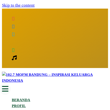
Skip to the content
Inspirasi Keluarga Indonesia
102.7 MQFM Bandung – Inspirasi
BERANDA
Keluarga Indonesia
PROFIL