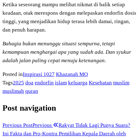
Ketika seseorang mampu melihat nikmat di balik setiap
keadaan, otak merespons dengan melepaskan endorfin dosis
tinggi, yang menjadikan hidup terasa lebih damai, ringan,
dan penuh harapan.
Bahagia bukan menunggu situasi sempurna, tetapi
kemampuan menghargai apa yang sudah ada. Dan syukur
adalah jalan paling cepat menuju ketenangan.
Posted in
Inspirasi 1027
Khazanah MQ
Tags
2025
doa
endorfin
islam
keluarga
Kesehatan
muslim
muslimah
quran
Post navigation
Previous Post
Previous
Rakyat Tidak Lagi Punya Suara?
Ini Fakta dan Pro-Kontra Pemilihan Kepala Daerah oleh