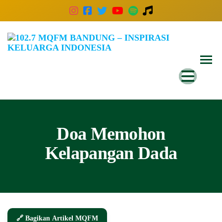
102
Inspira
Keluar
MQ
Indones
Ban
–
Insp
Kelu
Doa Memohon
Indo
Kelapangan Dada
🔗 Bagikan Artikel MQFM