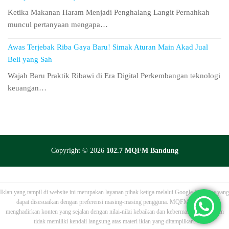
Ketika Makanan Haram Menjadi Penghalang Langit Pernahkah
muncul pertanyaan mengapa…
Awas Terjebak Riba Gaya Baru! Simak Aturan Main Akad Jual
Beli yang Sah
Wajah Baru Praktik Ribawi di Era Digital Perkembangan teknologi
keuangan…
Copyright © 2026
102.7 MQFM Bandung
Iklan yang tampil di website ini merupakan layanan pihak ketiga melalui Google AdSense yang
dapat disesuaikan dengan preferensi masing-masing pengguna. MQFM berupaya
menghadirkan konten yang sejalan dengan nilai-nilai kebaikan dan kebermanfaatan, namun
tidak memiliki kendali langsung atas materi iklan yang ditampilkan.