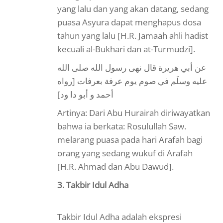
yang lalu dan yang akan datang, sedang
puasa Asyura dapat menghapus dosa
tahun yang lalu [H.R. Jamaah ahli hadist
kecuali al-Bukhari dan at-Turmudzi].
عن أبي هريرة قال نهى رسول الله صلى الله
عليه وسلَم في صوم يوم عرفة بعرفات [رواه
أحمد و أبو دا ود]
Artinya: Dari Abu Hurairah diriwayatkan
bahwa ia berkata: Rosulullah Saw.
melarang puasa pada hari Arafah bagi
orang yang sedang wukuf di Arafah
[H.R. Ahmad dan Abu Dawud].
3. Takbir Idul Adha
Takbir Idul Adha adalah ekspresi