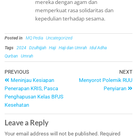
mereka dengan agam dan
memperkuat rasa solidaritas dan
kepedulian terhadap sesama.
Posted in
MQ Pedia
Uncategorized
Tags
2024
Dzulhijjah
Haji
Haji dan Umrah
Idul Adha
Qurban
Umrah
PREVIOUS
NEXT
Meninjau Kesiapan
Menyorot Polemik RUU
Penerapan KRIS, Pasca
Penyiaran
Penghapusan Kelas BPJS
Kesehatan
Leave a Reply
Your email address will not be published.
Required