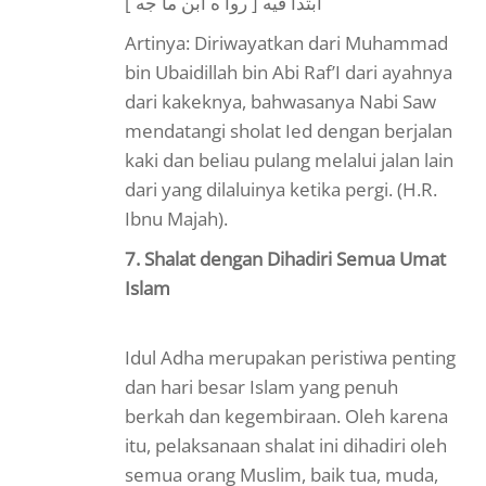
ابتدأ فيه [ روا ه ابن ما جه ]
Artinya: Diriwayatkan dari Muhammad
bin Ubaidillah bin Abi Raf’I dari ayahnya
dari kakeknya, bahwasanya Nabi Saw
mendatangi sholat Ied dengan berjalan
kaki dan beliau pulang melalui jalan lain
dari yang dilaluinya ketika pergi. (H.R.
Ibnu Majah).
7. Shalat dengan Dihadiri Semua Umat
Islam
Idul Adha merupakan peristiwa penting
dan hari besar Islam yang penuh
berkah dan kegembiraan. Oleh karena
itu, pelaksanaan shalat ini dihadiri oleh
semua orang Muslim, baik tua, muda,