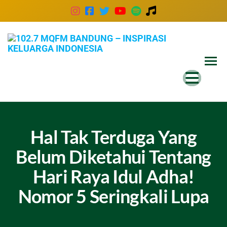
102
Inspira
Keluar
MQ
Indones
Ban
–
Insp
Kel
Hal Tak Terduga Yang
Ind
Belum Diketahui Tentang
Hari Raya Idul Adha!
Nomor 5 Seringkali Lupa