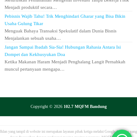
Meluruskan Pemahaman Mengenai Investasi Tanpa Bekerja Fisik
Menjadi produktif secara…
Pebisnis Wajib Tahu! Trik Menghindari Gharar yang Bisa Bikin
Usaha Gulung Tikar
Menguak Bahaya Transaksi Spekulatif dalam Dunia Bisnis
Menjalankan sebuah usaha…
Jangan Sampai Ibadah Sia-Sia! Hubungan Rahasia Antara Isi
Dompet dan Kekhusyukan Doa
Ketika Makanan Haram Menjadi Penghalang Langit Pernahkah
muncul pertanyaan mengapa…
Copyright © 2026
102.7 MQFM Bandung
Iklan yang tampil di website ini merupakan layanan pihak ketiga melalui Google AdSense yang