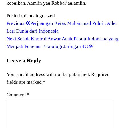
kebaikan. Aamiin yaa Robbal’aalamiin.
Posted in
Uncategorized
Previous
Post
Previous
Perjuangan Keras Muhammad Zohri : Atlet
Post
Lari Dunia dari Indonesia
navigation
Next
Next
Sosok Khoirul Anwar Anak Petani Indonesia yang
Post
Menjadi Penemu Teknologi Jaringan 4G
Leave a Reply
Your email address will not be published.
Required
fields are marked
*
Comment
*